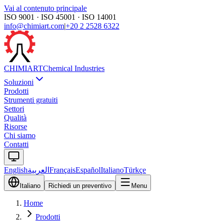
Vai al contenuto principale
ISO 9001 · ISO 45001 · ISO 14001
info@chimiart.com
|
+20 2 2528 6322
CHIMI
ART
Chemical Industries
Soluzioni
Prodotti
Strumenti gratuiti
Settori
Qualità
Risorse
Chi siamo
Contatti
English
العربية
Français
Español
Italiano
Türkçe
Italiano
Richiedi un preventivo
Menu
Home
Prodotti