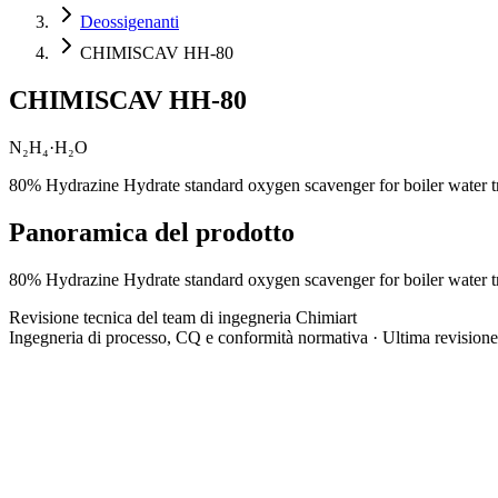
Deossigenanti
CHIMISCAV HH-80
CHIMISCAV HH-80
N₂H₄·H₂O
80% Hydrazine Hydrate standard oxygen scavenger for boiler water trea
Panoramica del prodotto
80% Hydrazine Hydrate standard oxygen scavenger for boiler water trea
Revisione tecnica del team di ingegneria Chimiart
Ingegneria di processo, CQ e conformità normativa · Ultima revision
Formula chimica
N₂H₄·H₂O
Numero CAS