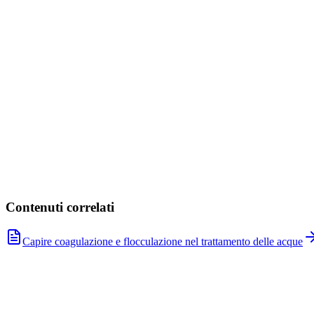
CHIMISCAV HHC-24
N₂H₄·H₂O
Vedi prodotto
CHIMI TREAT BWT
Vedi prodotto
Contenuti correlati
Capire coagulazione e flocculazione nel trattamento delle acque