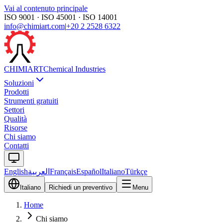
Vai al contenuto principale
ISO 9001 · ISO 45001 · ISO 14001
info@chimiart.com
|
+20 2 2528 6322
CHIMI
ART
Chemical Industries
Soluzioni
Prodotti
Strumenti gratuiti
Settori
Qualità
Risorse
Chi siamo
Contatti
English
العربية
Français
Español
Italiano
Türkçe
Italiano
Richiedi un preventivo
Menu
Home
Chi siamo