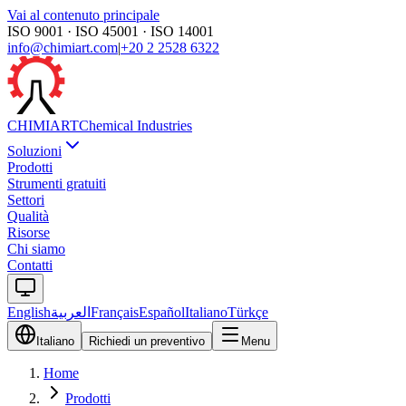
Vai al contenuto principale
ISO 9001 · ISO 45001 · ISO 14001
info@chimiart.com
|
+20 2 2528 6322
CHIMI
ART
Chemical Industries
Soluzioni
Prodotti
Strumenti gratuiti
Settori
Qualità
Risorse
Chi siamo
Contatti
English
العربية
Français
Español
Italiano
Türkçe
Italiano
Richiedi un preventivo
Menu
Home
Prodotti