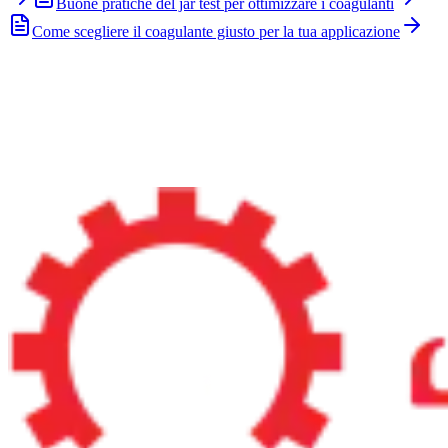
Buone pratiche del jar test per ottimizzare i coagulanti
Come scegliere il coagulante giusto per la tua applicazione