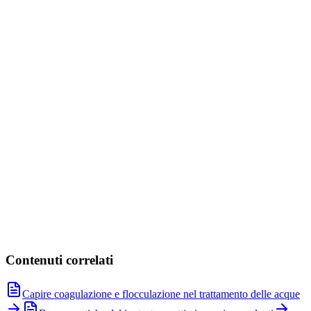
CHIMISCAV HHC-24
N₂H₄·H₂O
Vedi prodotto
CHIMISCAV HH-80
N₂H₄·H₂O
Vedi prodotto
Contenuti correlati
Capire coagulazione e flocculazione nel trattamento delle acque