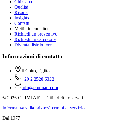
Chi siamo
Qualità
Risorse
Insights
Contatti
Mettiti in contatto
Richiedi un preventivo
Richiedi un campione
Diventa distributore
Informazioni di contatto
Il Cairo, Egitto
+20 2 2528 6322
info@chimiart.com
©
2026
CHIMI ART.
Tutti i diritti riservati
Informativa sulla privacy
Termini di servizio
Dal 1977