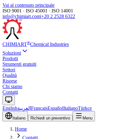
Vai al contenuto principale
ISO 9001 · ISO 45001 · ISO 14001
info@chimiart.com
|
+20 2 2528 6322
®
CHIMI
ART
Chemical Industries
Soluzioni
Prodotti
Strumenti gratuiti
Settori
Qualità
Risorse
Chi siamo
Contatti
English
العربية
Français
Español
Italiano
Türkçe
Italiano
Richiedi un preventivo
Menu
Home
Contatti