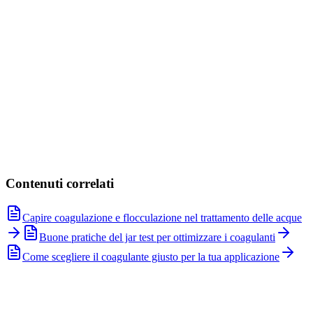
Sodium Hypochlorite
NaClO
Vedi prodotto
Hydrochloric Acid
HCl
Vedi prodotto
Contenuti correlati
Capire coagulazione e flocculazione nel trattamento delle acque
Buone pratiche del jar test per ottimizzare i coagulanti
Come scegliere il coagulante giusto per la tua applicazione