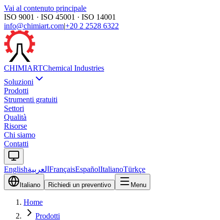
Vai al contenuto principale
ISO 9001 · ISO 45001 · ISO 14001
info@chimiart.com
|
+20 2 2528 6322
CHIMI
ART
Chemical Industries
Soluzioni
Prodotti
Strumenti gratuiti
Settori
Qualità
Risorse
Chi siamo
Contatti
English
العربية
Français
Español
Italiano
Türkçe
Italiano
Richiedi un preventivo
Menu
Home
Prodotti