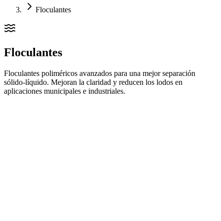
Floculantes
Floculantes
Floculantes poliméricos avanzados para una mejor separación
sólido-líquido. Mejoran la claridad y reducen los lodos en
aplicaciones municipales e industriales.
ARTFLOC L 53 H
Cationic polyacrylamide