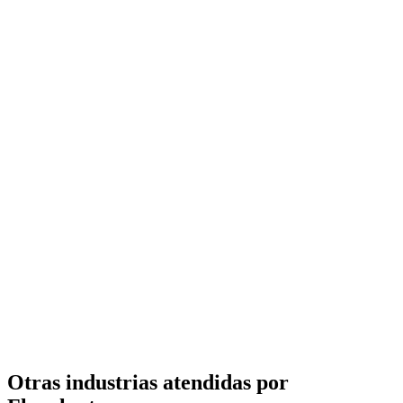
Quaternary ammonium polymer
Bidones de 200 L
1000L IBC
Polyacrylamide (PAM)
(C₃H₅NO)ₙ
Sacos de 25 kg
Otras industrias atendidas por