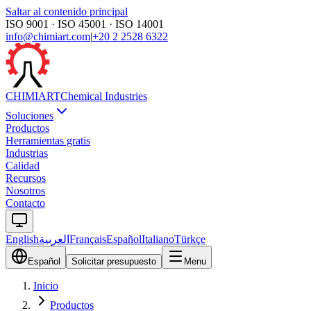
Saltar al contenido principal
ISO 9001 · ISO 45001 · ISO 14001
info@chimiart.com
|
+20 2 2528 6322
CHIMI
ART
Chemical Industries
Soluciones
Productos
Herramientas gratis
Industrias
Calidad
Recursos
Nosotros
Contacto
English
العربية
Français
Español
Italiano
Türkçe
Español
Solicitar presupuesto
Menu
Inicio
Productos