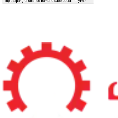
Toplu sipariş öncesinde numune talep edebilir miyim?