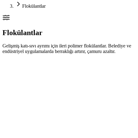
Flokülantlar
Flokülantlar
Gelişmiş katı-sıvı ayrımı için ileri polimer flokülantlar. Belediye ve
endüstriyel uygulamalarda berraklığı artırır, çamuru azaltır.
ARTFLOC L 53 H
Cationic polyacrylamide