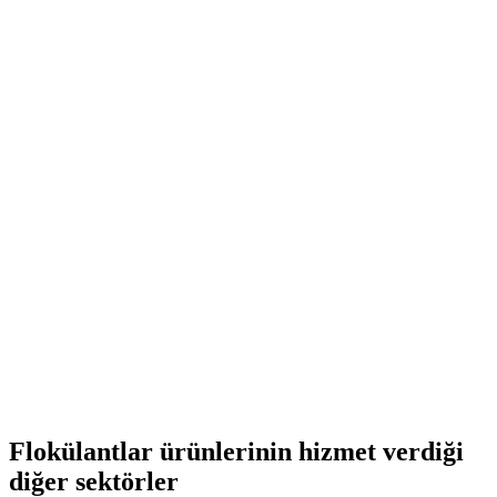
200 L varil
1000L IBC
Polyacrylamide (PAM)
(C₃H₅NO)ₙ
25 kg torba
Flokülantlar ürünlerinin hizmet verdiği
diğer sektörler