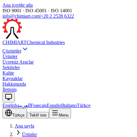
Ana içeriğe atla
ISO 9001 · ISO 45001 · ISO 14001
info@chimiart.com
|
+20 2 2528 6322
CHIMI
ART
Chemical Industries
Çözümler
Ürünler
Ücretsiz Araçlar
Sektörler
Kalite
Kaynaklar
Hakkımızda
İletişim
English
العربية
Français
Español
Italiano
Türkçe
Türkçe
Teklif iste
Menu
Ana sayfa
Ürünler