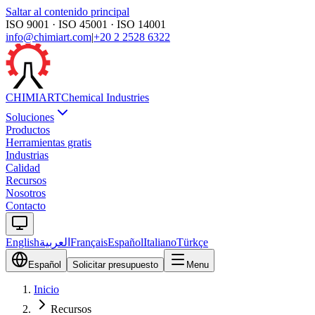
Saltar al contenido principal
ISO 9001 · ISO 45001 · ISO 14001
info@chimiart.com
|
+20 2 2528 6322
CHIMI
ART
Chemical Industries
Soluciones
Productos
Herramientas gratis
Industrias
Calidad
Recursos
Nosotros
Contacto
English
العربية
Français
Español
Italiano
Türkçe
Español
Solicitar presupuesto
Menu
Inicio
Recursos