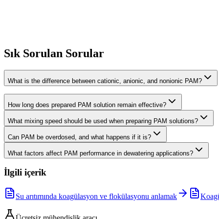
ARTFLOC ECO
Quaternary ammonium polymer
Ürünü görüntüle
Sık Sorulan Sorular
What is the difference between cationic, anionic, and nonionic PAM?
How long does prepared PAM solution remain effective?
What mixing speed should be used when preparing PAM solutions?
Can PAM be overdosed, and what happens if it is?
What factors affect PAM performance in dewatering applications?
İlgili içerik
Su arıtımında koagülasyon ve flokülasyonu anlamak
Koagül
Ücretsiz mühendislik aracı