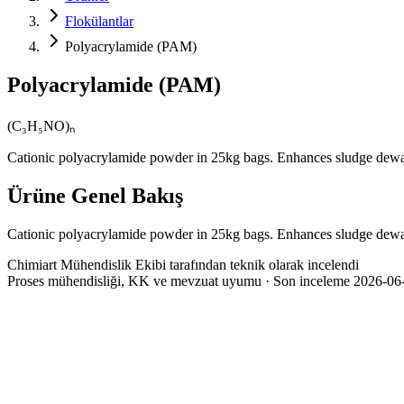
Flokülantlar
Polyacrylamide (PAM)
Polyacrylamide (PAM)
(C₃H₅NO)ₙ
Cationic polyacrylamide powder in 25kg bags. Enhances sludge dewater
Ürüne Genel Bakış
Cationic polyacrylamide powder in 25kg bags. Enhances sludge dewater
Chimiart Mühendislik Ekibi tarafından teknik olarak incelendi
Proses mühendisliği, KK ve mevzuat uyumu · Son inceleme 2026-06
Kimyasal Formül
(C₃H₅NO)ₙ