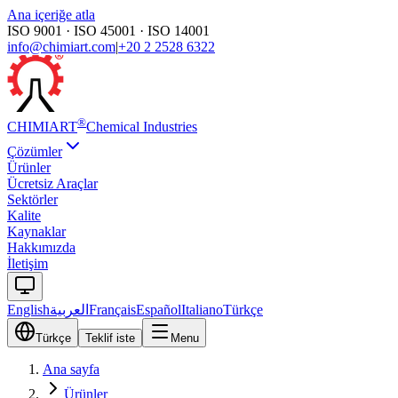
Ana içeriğe atla
ISO 9001 · ISO 45001 · ISO 14001
info@chimiart.com
|
+20 2 2528 6322
®
CHIMI
ART
Chemical Industries
Çözümler
Ürünler
Ücretsiz Araçlar
Sektörler
Kalite
Kaynaklar
Hakkımızda
İletişim
English
العربية
Français
Español
Italiano
Türkçe
Türkçe
Teklif iste
Menu
Ana sayfa
Ürünler