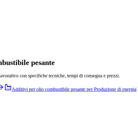
ombustibile pesante
vorativo con specifiche tecniche, tempi di consegna e prezzi.
Additivi per olio combustibile pesante
per
Produzione di energia