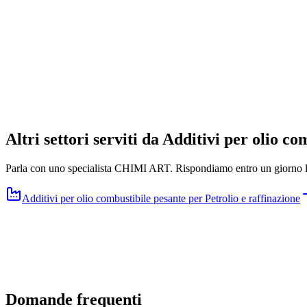
CHIMI MAG 20
Fusti da 200 L
1000L IBC
Altri settori serviti da Additivi per olio c
Parla con uno specialista CHIMI ART. Rispondiamo entro un giorno la
Additivi per olio combustibile pesante
per
Petrolio e raffinazione
Domande frequenti