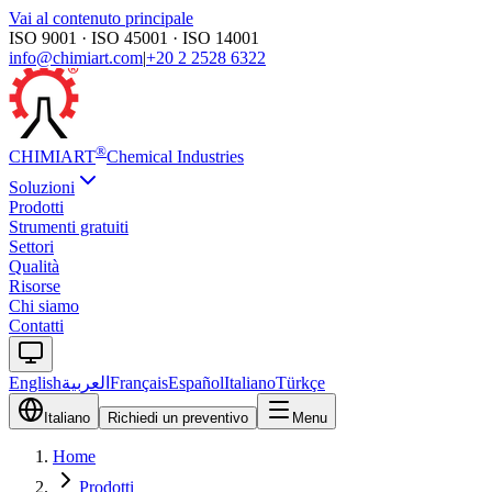
Vai al contenuto principale
ISO 9001 · ISO 45001 · ISO 14001
info@chimiart.com
|
+20 2 2528 6322
®
CHIMI
ART
Chemical Industries
Soluzioni
Prodotti
Strumenti gratuiti
Settori
Qualità
Risorse
Chi siamo
Contatti
English
العربية
Français
Español
Italiano
Türkçe
Italiano
Richiedi un preventivo
Menu
Home
Prodotti