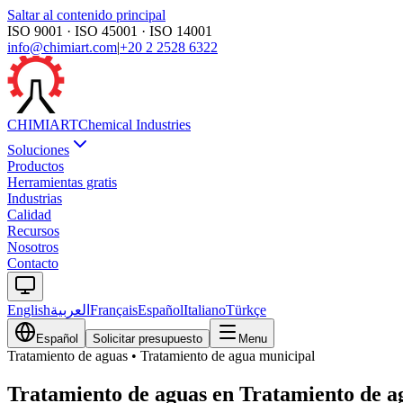
Saltar al contenido principal
ISO 9001 · ISO 45001 · ISO 14001
info@chimiart.com
|
+20 2 2528 6322
CHIMI
ART
Chemical Industries
Soluciones
Productos
Herramientas gratis
Industrias
Calidad
Recursos
Nosotros
Contacto
English
العربية
Français
Español
Italiano
Türkçe
Español
Solicitar presupuesto
Menu
Tratamiento de aguas
•
Tratamiento de agua municipal
Tratamiento de aguas en Tratamiento de a