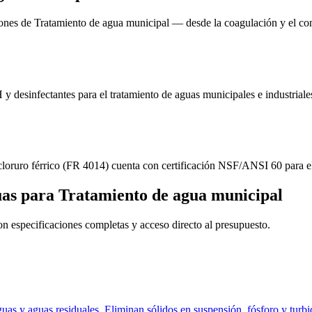
ones de Tratamiento de agua municipal — desde la coagulación y el cont
y desinfectantes para el tratamiento de aguas municipales e industriale
loruro férrico (FR 4014) cuenta con certificación NSF/ANSI 60 para el
uas para Tratamiento de agua municipal
con especificaciones completas y acceso directo al presupuesto.
uas y aguas residuales. Eliminan sólidos en suspensión, fósforo y turbi