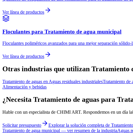
Ver línea de productos
Floculantes
para
Tratamiento de agua municipal
Floculantes poliméricos avanzados para una mejor separación sólido-lí
Ver línea de productos
Otras industrias que utilizan Tratamiento 
Tratamiento de aguas
en
Aguas residuales industriales
Tratamiento de 
Alimentación y bebidas
¿Necesita Tratamiento de aguas para Trat
Hable con un especialista de CHIMI ART. Respondemos en un día labor
Solicitar presupuesto
Explorar la solución completa de Tratamient
Tratamiento de agua municipal
—
ver resumen de la industria
Aguas re