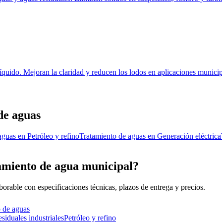
quido. Mejoran la claridad y reducen los lodos en aplicaciones municipa
de aguas
aguas
en
Petróleo y refino
Tratamiento de aguas
en
Generación eléctrica
amiento de agua municipal?
able con especificaciones técnicas, plazos de entrega y precios.
o de aguas
siduales industriales
Petróleo y refino