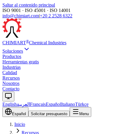
Saltar al contenido principal
ISO 9001 · ISO 45001 · ISO 14001
info@chimiart.com
|
+20 2 2528 6322
®
CHIMI
ART
Chemical Industries
Soluciones
Productos
Herramientas gratis
Industrias
Calidad
Recursos
Nosotros
Contacto
English
العربية
Français
Español
Italiano
Türkçe
Español
Solicitar presupuesto
Menu
Inicio
Recursos