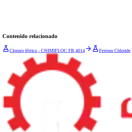
Tratamiento químico de aguas residuales industriales — coagula
Contenido relacionado
Cloruro férrico - CHIMIFLOC FR 4014
Ferrous Chloride