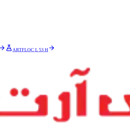
ntes, dosificación y cumplimiento de vertidos
ARTFLOC L 53 H