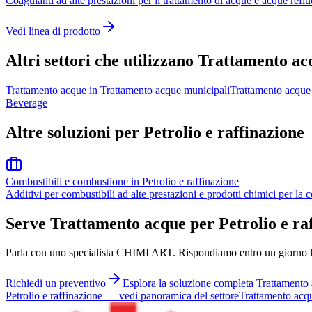
Coagulanti ad alte prestazioni per il trattamento di acque e acque refl
Vedi linea di prodotto
Altri settori che utilizzano Trattamento a
Trattamento acque
in
Trattamento acque municipali
Trattamento acque
Beverage
Altre soluzioni per Petrolio e raffinazione
Combustibili e combustione
in
Petrolio e raffinazione
Additivi per combustibili ad alte prestazioni e prodotti chimici per la co
Serve Trattamento acque per Petrolio e ra
Parla con uno specialista CHIMI ART. Rispondiamo entro un giorno la
Richiedi un preventivo
Esplora la soluzione completa Trattamento
Petrolio e raffinazione
—
vedi panoramica del settore
Trattamento acq