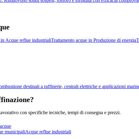
ue. Rimuovono solidi sospesi, fosforo e torbidità con efficacia comprova
cque
in
Acque reflue industriali
Trattamento acque
in
Produzione di energia
T
mbustione destinati a raffinerie, centrali elettriche e applicazioni marine
ffinazione?
vorativo con specifiche tecniche, tempi di consegna e prezzi.
 acque
ue municipali
Acque reflue industriali