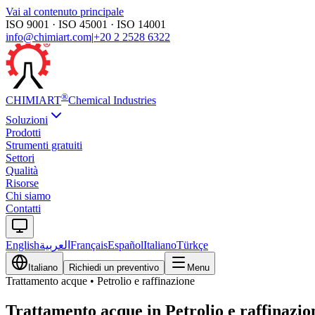
Vai al contenuto principale
ISO 9001 · ISO 45001 · ISO 14001
info@chimiart.com
|
+20 2 2528 6322
®
CHIMI
ART
Chemical Industries
Soluzioni
Prodotti
Strumenti gratuiti
Settori
Qualità
Risorse
Chi siamo
Contatti
English
العربية
Français
Español
Italiano
Türkçe
Italiano
Richiedi un preventivo
Menu
Trattamento acque
•
Petrolio e raffinazione
Trattamento acque in Petrolio e raffinazio