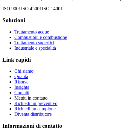
ISO 9001
ISO 45001
ISO 14001
Soluzioni
Trattamento acque
Combustibili e combustione
Trattamento superfici
Industriale e specialità
Link rapidi
Chi siamo
Qualità
Risorse
Insights
Contatti
Mettiti in contatto
Richiedi un preventivo
Richiedi un campione
Diventa distributore
Informazioni di contatto