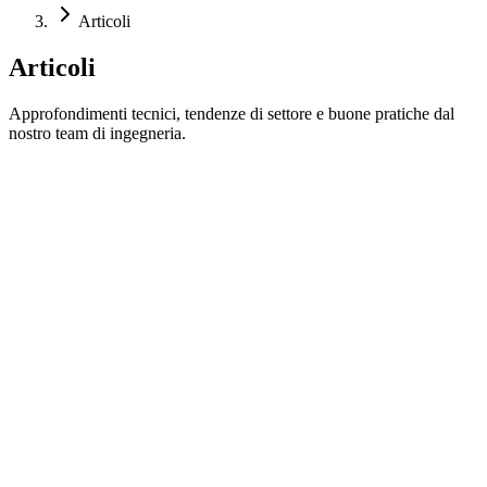
Articoli
Articoli
Approfondimenti tecnici, tendenze di settore e buone pratiche dal
nostro team di ingegneria.
Immagine dell'articolo
Trattamento acque
2 min di lettura
Capire coagulazione e flocculazione nel trattamento
delle acque
Guida completa a come coagulanti e flocculanti lavorano insieme
per rimuovere solidi sospesi, torbidità e contaminanti dall'acqua.
Leggi di più
Immagine dell'articolo