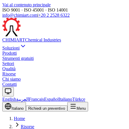
Vai al contenuto principale
ISO 9001 · ISO 45001 · ISO 14001
info@chimiart.com
|
+20 2 2528 6322
CHIMI
ART
Chemical Industries
Soluzioni
Prodotti
Strumenti gratuiti
Settori
Qualità
Risorse
Chi siamo
Contatti
English
العربية
Français
Español
Italiano
Türkçe
Italiano
Richiedi un preventivo
Menu
Home
Risorse