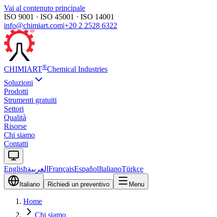
Vai al contenuto principale
ISO 9001 · ISO 45001 · ISO 14001
info@chimiart.com
|
+20 2 2528 6322
®
CHIMI
ART
Chemical Industries
Soluzioni
Prodotti
Strumenti gratuiti
Settori
Qualità
Risorse
Chi siamo
Contatti
English
العربية
Français
Español
Italiano
Türkçe
Italiano
Richiedi un preventivo
Menu
Home
Chi siamo