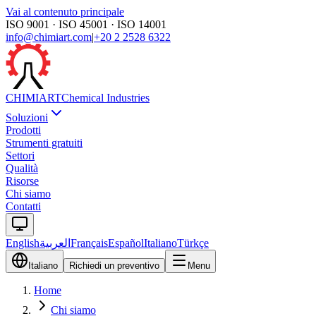
Vai al contenuto principale
ISO 9001 · ISO 45001 · ISO 14001
info@chimiart.com
|
+20 2 2528 6322
CHIMI
ART
Chemical Industries
Soluzioni
Prodotti
Strumenti gratuiti
Settori
Qualità
Risorse
Chi siamo
Contatti
English
العربية
Français
Español
Italiano
Türkçe
Italiano
Richiedi un preventivo
Menu
Home
Chi siamo