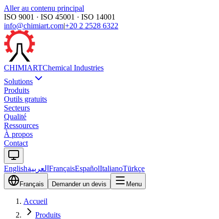
Aller au contenu principal
ISO 9001 · ISO 45001 · ISO 14001
info@chimiart.com
|
+20 2 2528 6322
CHIMI
ART
Chemical Industries
Solutions
Produits
Outils gratuits
Secteurs
Qualité
Ressources
À propos
Contact
English
العربية
Français
Español
Italiano
Türkçe
Français
Demander un devis
Menu
Accueil
Produits