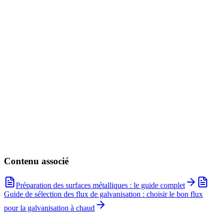
CHIMI FLUX Powder
ZnCl₂·2NH₄Cl
Voir le produit
Contenu associé
Préparation des surfaces métalliques : le guide complet
Guide de sélection des flux de galvanisation : choisir le bon flux
pour la galvanisation à chaud