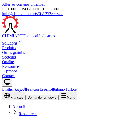
Aller au contenu principal
ISO 9001 · ISO 45001 · ISO 14001
info@chimiart.com
|
+20 2 2528 6322
CHIMI
ART
Chemical Industries
Solutions
Produits
Outils gratuits
Secteurs
Qualité
Ressources
À propos
Contact
English
العربية
Français
Español
Italiano
Türkçe
Français
Demander un devis
Menu
Accueil
Ressources