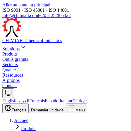
Aller au contenu principal
ISO 9001 · ISO 45001 · ISO 14001
info@chimiart.com
|
+20 2 2528 6322
CHIMI
ART
Chemical Industries
Solutions
Produits
Outils gratuits
Secteurs
Qualité
Ressources
À propos
Contact
English
العربية
Français
Español
Italiano
Türkçe
Français
Demander un devis
Menu
Accueil
Produits