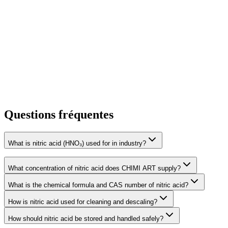
NaClO
Voir le produit
Hydrochloric Acid
HCl
Voir le produit
Questions fréquentes
What is nitric acid (HNO₃) used for in industry?
What concentration of nitric acid does CHIMI ART supply?
What is the chemical formula and CAS number of nitric acid?
How is nitric acid used for cleaning and descaling?
How should nitric acid be stored and handled safely?