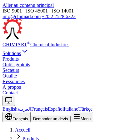
Aller au contenu principal
ISO 9001 · ISO 45001 · ISO 14001
info@chimiart.com
|
+20 2 2528 6322
®
CHIMI
ART
Chemical Industries
Solutions
Produits
Outils gratuits
Secteurs
Qualité
Ressources
À propos
Contact
English
العربية
Français
Español
Italiano
Türkçe
Français
Demander un devis
Menu
Accueil
Produits