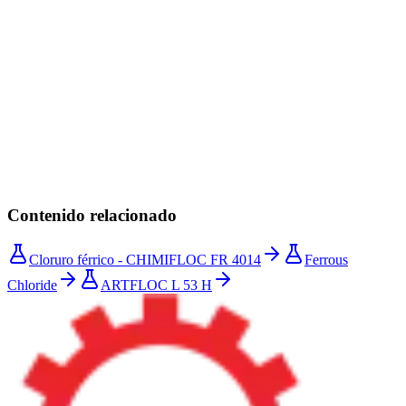
Entender la coagulación y la floculación en el tratamiento de
aguas
Buenas prácticas del ensayo de jarras para optimizar
coagulantes
Contenido relacionado
Cloruro férrico - CHIMIFLOC FR 4014
Ferrous
Chloride
ARTFLOC L 53 H