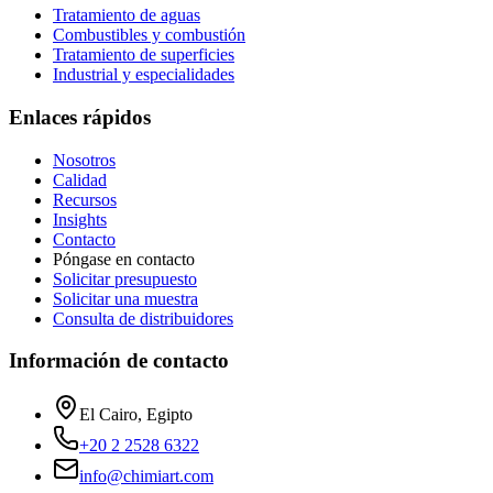
Tratamiento de aguas
Combustibles y combustión
Tratamiento de superficies
Industrial y especialidades
Enlaces rápidos
Nosotros
Calidad
Recursos
Insights
Contacto
Póngase en contacto
Solicitar presupuesto
Solicitar una muestra
Consulta de distribuidores
Información de contacto
El Cairo, Egipto
+20 2 2528 6322
info@chimiart.com