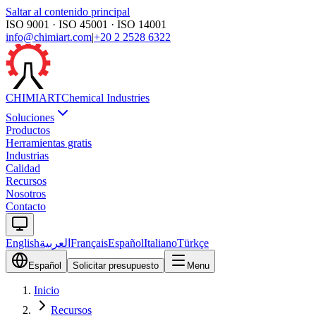
Saltar al contenido principal
ISO 9001 · ISO 45001 · ISO 14001
info@chimiart.com
|
+20 2 2528 6322
CHIMI
ART
Chemical Industries
Soluciones
Productos
Herramientas gratis
Industrias
Calidad
Recursos
Nosotros
Contacto
English
العربية
Français
Español
Italiano
Türkçe
Español
Solicitar presupuesto
Menu
Inicio
Recursos