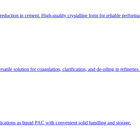
reduction in cement. High-quality crystalline form for reliable performa
tile solution for coagulation, clarification, and de-oiling in refineries.
cations as liquid PAC with convenient solid handling and storage.