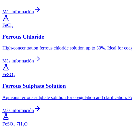
Más información
FeCl₂
Ferrous Chloride
High-concentration ferrous chloride solution up to 30%. Ideal for coa
Más información
FeSO₄
Ferrous Sulphate Solution
Aqueous ferrous sulphate solution for coagulation and clarification. F
Más información
FeSO₄·7H₂O