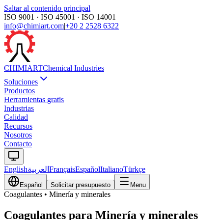
Saltar al contenido principal
ISO 9001 · ISO 45001 · ISO 14001
info@chimiart.com
|
+20 2 2528 6322
CHIMI
ART
Chemical Industries
Soluciones
Productos
Herramientas gratis
Industrias
Calidad
Recursos
Nosotros
Contacto
English
العربية
Français
Español
Italiano
Türkçe
Español
Solicitar presupuesto
Menu
Coagulantes
•
Minería y minerales
Coagulantes para Minería y minerales