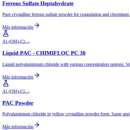
Ferrous Sulfate Heptahydrate
Pure crystalline ferrous sulfate powder for coagulation and chromium 
Más información
Al₂(OH)ₙCl₆₋ₙ
Liquid PAC - CHIMIFLOC PC 30
Liquid polyaluminium chloride with various concentration options. Versa
Más información
Al₂(OH)ₙCl₆₋ₙ
PAC Powder
Polyaluminium chloride in yellow crystalline powder form. Same appli
Más información