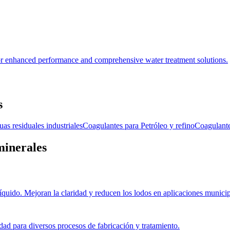
r enhanced performance and comprehensive water treatment solutions.
s
as residuales industriales
Coagulantes
para
Petróleo y refino
Coagulant
minerales
quido. Mejoran la claridad y reducen los lodos en aplicaciones municipa
idad para diversos procesos de fabricación y tratamiento.