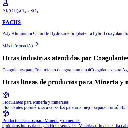
Al₂(OH)ₙCl₆₋ₙ·SO₄
PACHS
Poly Aluminium Chloride Hydroxide Sulphate - a hybrid coagulant fo
Más información
Otras industrias atendidas por Coagulante
Coagulantes
para
Tratamiento de agua municipal
Coagulantes
para
Agu
Otras líneas de productos para Minería y 
Floculantes
para
Minería y minerales
Floculantes poliméricos avanzados para una mejor separación sólido-lí
Productos básicos
para
Minería y minerales
Químicos industriales y ácidos esenciales. Materias primas de alta cal