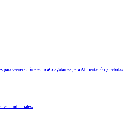
es
para
Generación eléctrica
Coagulantes
para
Alimentación y bebidas
les e industriales.