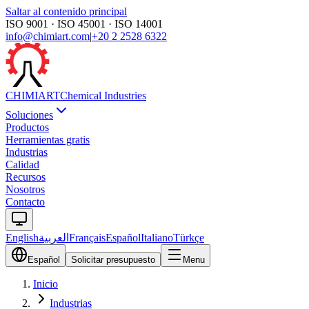
Saltar al contenido principal
ISO 9001 · ISO 45001 · ISO 14001
info@chimiart.com
|
+20 2 2528 6322
CHIMI
ART
Chemical Industries
Soluciones
Productos
Herramientas gratis
Industrias
Calidad
Recursos
Nosotros
Contacto
English
العربية
Français
Español
Italiano
Türkçe
Español
Solicitar presupuesto
Menu
Inicio
Industrias