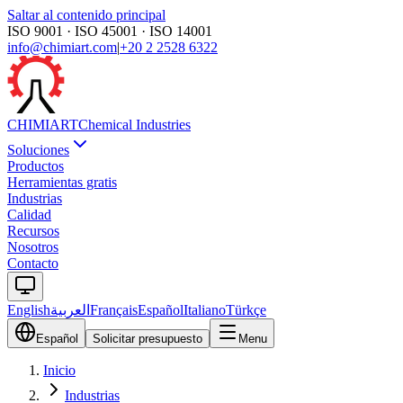
Saltar al contenido principal
ISO 9001 · ISO 45001 · ISO 14001
info@chimiart.com
|
+20 2 2528 6322
CHIMI
ART
Chemical Industries
Soluciones
Productos
Herramientas gratis
Industrias
Calidad
Recursos
Nosotros
Contacto
English
العربية
Français
Español
Italiano
Türkçe
Español
Solicitar presupuesto
Menu
Inicio
Industrias