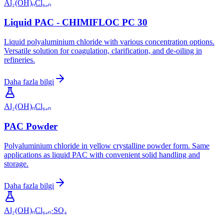
Al₂(OH)ₙCl₆₋ₙ
Liquid PAC - CHIMIFLOC PC 30
Liquid polyaluminium chloride with various concentration options.
Versatile solution for coagulation, clarification, and de-oiling in
refineries.
Daha fazla bilgi
Al₂(OH)ₙCl₆₋ₙ
PAC Powder
Polyaluminium chloride in yellow crystalline powder form. Same
applications as liquid PAC with convenient solid handling and
storage.
Daha fazla bilgi
Al₂(OH)ₙCl₆₋ₙ·SO₄