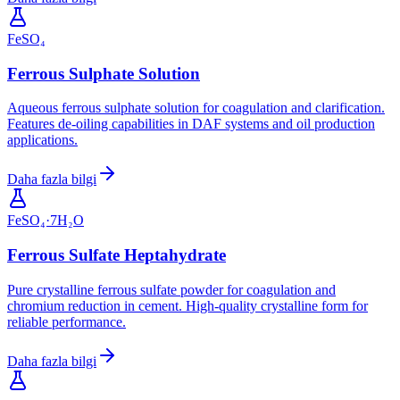
FeSO₄
Ferrous Sulphate Solution
Aqueous ferrous sulphate solution for coagulation and clarification.
Features de-oiling capabilities in DAF systems and oil production
applications.
Daha fazla bilgi
FeSO₄·7H₂O
Ferrous Sulfate Heptahydrate
Pure crystalline ferrous sulfate powder for coagulation and
chromium reduction in cement. High-quality crystalline form for
reliable performance.
Daha fazla bilgi