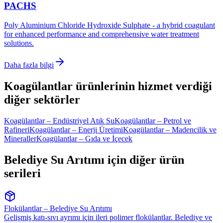
PACHS
Poly Aluminium Chloride Hydroxide Sulphate - a hybrid coagulant
for enhanced performance and comprehensive water treatment
solutions.
Daha fazla bilgi
Koagülantlar ürünlerinin hizmet verdiği
diğer sektörler
Koagülantlar
–
Endüstriyel Atık Su
Koagülantlar
–
Petrol ve
Rafineri
Koagülantlar
–
Enerji Üretimi
Koagülantlar
–
Madencilik ve
Mineraller
Koagülantlar
–
Gıda ve İçecek
Belediye Su Arıtımı için diğer ürün
serileri
Flokülantlar
–
Belediye Su Arıtımı
Gelişmiş katı-sıvı ayrımı için ileri polimer flokülantlar. Belediye ve