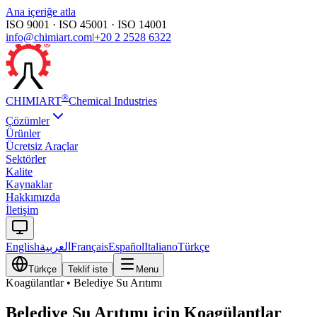
Ana içeriğe atla
ISO 9001 · ISO 45001 · ISO 14001
info@chimiart.com
|
+20 2 2528 6322
®
CHIMI
ART
Chemical Industries
Çözümler
Ürünler
Ücretsiz Araçlar
Sektörler
Kalite
Kaynaklar
Hakkımızda
İletişim
English
العربية
Français
Español
Italiano
Türkçe
Türkçe
Teklif iste
Menu
Koagülantlar
•
Belediye Su Arıtımı
Belediye Su Arıtımı için Koagülantlar