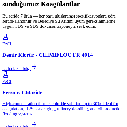
sunduğumuz Koagülantlar
Bu seride 7 ürün — her parti uluslararası spesifikasyonlara göre
sertifikalandırılır ve Belediye Su Arıtımı uyum gereksinimlerine
uygun TDS ve SDS dokümantasyonuyla sevk edilir.
FeCl₃
Demir Klorür - CHIMIFLOC FR 4014
Daha fazla bilgi
FeCl₂
Ferrous Chloride
High-concentration ferrous chloride solution up to 30%. Ideal for
coagulation, H2S scavenging, refinery de-oiling, and oil production
flooding systems.
Daha fazla bilgi