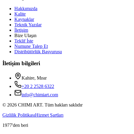
Hakkımızda
Kalite
Kaynaklar
Teknik Yazılar
İletişim
Bize Ulaşın
Teklif İste
Numune Talep Et
Distribütörlük Başvurusu
İletişim bilgileri
Kahire, Mısır
+20 2 2528 6322
info@chimiart.com
©
2026
CHIMI ART.
Tüm hakları saklıdır
Gizlilik Politikası
Hizmet Şartları
1977'den beri