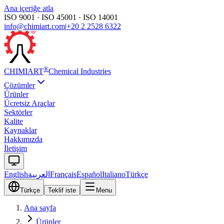
Ana içeriğe atla
ISO 9001 · ISO 45001 · ISO 14001
info@chimiart.com
|
+20 2 2528 6322
®
CHIMI
ART
Chemical Industries
Çözümler
Ürünler
Ücretsiz Araçlar
Sektörler
Kalite
Kaynaklar
Hakkımızda
İletişim
English
العربية
Français
Español
Italiano
Türkçe
Türkçe
Teklif iste
Menu
Ana sayfa
Ürünler