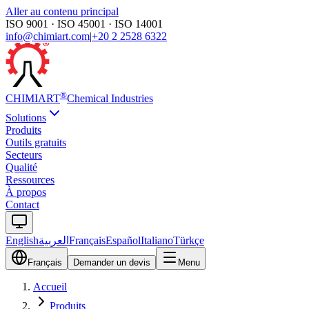
Aller au contenu principal
ISO 9001 · ISO 45001 · ISO 14001
info@chimiart.com
|
+20 2 2528 6322
®
CHIMI
ART
Chemical Industries
Solutions
Produits
Outils gratuits
Secteurs
Qualité
Ressources
À propos
Contact
English
العربية
Français
Español
Italiano
Türkçe
Français
Demander un devis
Menu
Accueil
Produits