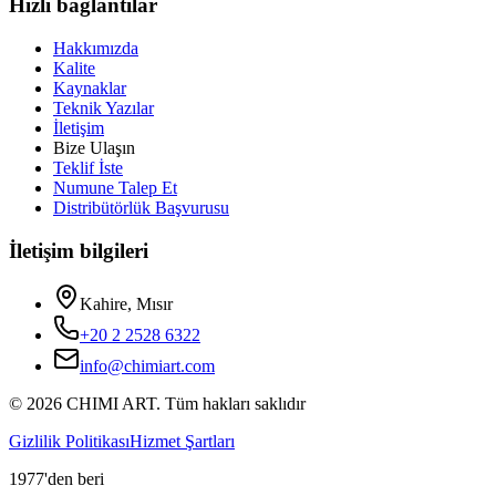
Hızlı bağlantılar
Hakkımızda
Kalite
Kaynaklar
Teknik Yazılar
İletişim
Bize Ulaşın
Teklif İste
Numune Talep Et
Distribütörlük Başvurusu
İletişim bilgileri
Kahire, Mısır
+20 2 2528 6322
info@chimiart.com
©
2026
CHIMI ART.
Tüm hakları saklıdır
Gizlilik Politikası
Hizmet Şartları
1977'den beri