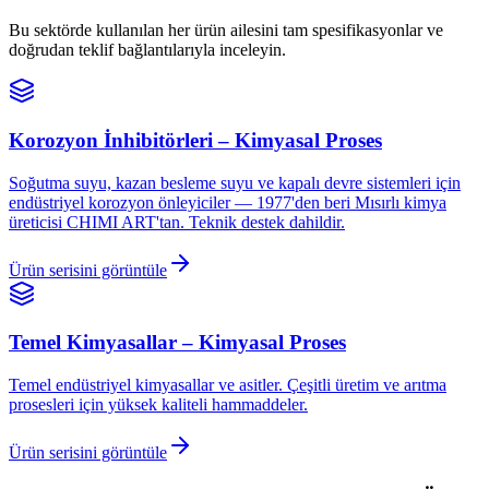
Bu sektörde kullanılan her ürün ailesini tam spesifikasyonlar ve
doğrudan teklif bağlantılarıyla inceleyin.
Korozyon İnhibitörleri
–
Kimyasal Proses
Soğutma suyu, kazan besleme suyu ve kapalı devre sistemleri için
endüstriyel korozyon önleyiciler — 1977'den beri Mısırlı kimya
üreticisi CHIMI ART'tan. Teknik destek dahildir.
Ürün serisini görüntüle
Temel Kimyasallar
–
Kimyasal Proses
Temel endüstriyel kimyasallar ve asitler. Çeşitli üretim ve arıtma
prosesleri için yüksek kaliteli hammaddeler.
Ürün serisini görüntüle