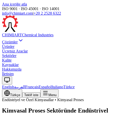
Ana içeriğe atla
ISO 9001 · ISO 45001 · ISO 14001
info@chimiart.com
|
+20 2 2528 6322
CHIMI
ART
Chemical Industries
Çözümler
Ürünler
Ücretsiz Araçlar
Sektörler
Kalite
Kaynaklar
Hakkımızda
İletişim
English
العربية
Français
Español
Italiano
Türkçe
Türkçe
Teklif iste
Menu
Endüstriyel ve Özel Kimyasallar
•
Kimyasal Proses
Kimyasal Proses Sektöründe Endüstriyel