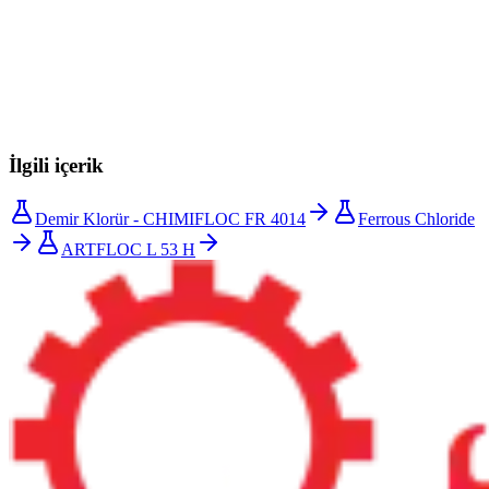
Uygulamanız için doğru koagülant nasıl seçilir
Endüstriyel atık suyun kimyasal arıtımı — koagülanlar, dozaj
ve deşarj uygunluğu
İlgili içerik
Demir Klorür - CHIMIFLOC FR 4014
Ferrous Chloride
ARTFLOC L 53 H