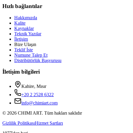
Hızlı bağlantılar
Hakkımızda
Kalite
Kaynaklar
Teknik Yazılar
İletişim
Bize Ulaşın
Teklif İste
Numune Talep Et
Distribütörlük Başvurusu
İletişim bilgileri
Kahire, Mısır
+20 2 2528 6322
info@chimiart.com
©
2026
CHIMI ART.
Tüm hakları saklıdır
Gizlilik Politikası
Hizmet Şartları