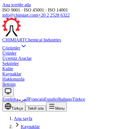
Ana içeriğe atla
ISO 9001 · ISO 45001 · ISO 14001
info@chimiart.com
|
+20 2 2528 6322
CHIMI
ART
Chemical Industries
Çözümler
Ürünler
Ücretsiz Araçlar
Sektörler
Kalite
Kaynaklar
Hakkımızda
İletişim
English
العربية
Français
Español
Italiano
Türkçe
Türkçe
Teklif iste
Menu
Ana sayfa
Kaynaklar