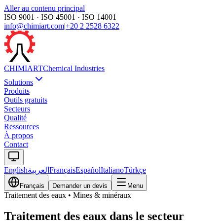
Aller au contenu principal
ISO 9001 · ISO 45001 · ISO 14001
info@chimiart.com
|
+20 2 2528 6322
CHIMI
ART
Chemical Industries
Solutions
Produits
Outils gratuits
Secteurs
Qualité
Ressources
À propos
Contact
English
العربية
Français
Español
Italiano
Türkçe
Français
Demander un devis
Menu
Traitement des eaux
•
Mines & minéraux
Traitement des eaux dans le secteur