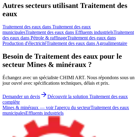
Autres secteurs utilisant Traitement des
eaux
Traitement des eaux
dans
Traitement des eaux
municipales
Traitement des eaux
dans
Effluents industriels
Traitement
des eaux
dans
Pétrole & raffinage
Traitement des eaux
dans
Production d'électricité
Traitement des eaux
dans
Agroalimentaire
Besoin de Traitement des eaux pour le
secteur Mines & minéraux ?
Échangez avec un spécialiste CHIMI ART. Nous répondons sous un
jour ouvré avec spécifications techniques, délais et prix.
Demander un devis
Découvrir la solution Traitement des eaux
complète
Mines & minéraux
—
voir l'aperçu du secteur
Traitement des eaux
municipales
Effluents industriels