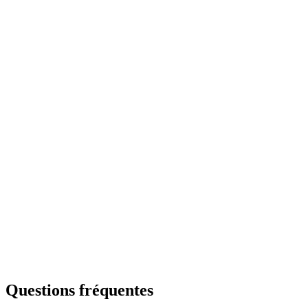
Liquid PAC - CHIMIFLOC PC 30
Al₂(OH)ₙCl₆₋ₙ
Voir le produit
PAC Powder
Al₂(OH)ₙCl₆₋ₙ
Voir le produit
PACHS
Al₂(OH)ₙCl₆₋ₙ·SO₄
Voir le produit
Questions fréquentes