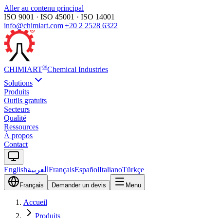
Aller au contenu principal
ISO 9001 · ISO 45001 · ISO 14001
info@chimiart.com
|
+20 2 2528 6322
®
CHIMI
ART
Chemical Industries
Solutions
Produits
Outils gratuits
Secteurs
Qualité
Ressources
À propos
Contact
English
العربية
Français
Español
Italiano
Türkçe
Français
Demander un devis
Menu
Accueil
Produits