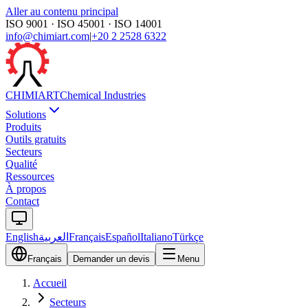
Aller au contenu principal
ISO 9001 · ISO 45001 · ISO 14001
info@chimiart.com
|
+20 2 2528 6322
CHIMI
ART
Chemical Industries
Solutions
Produits
Outils gratuits
Secteurs
Qualité
Ressources
À propos
Contact
English
العربية
Français
Español
Italiano
Türkçe
Français
Demander un devis
Menu
Accueil
Secteurs