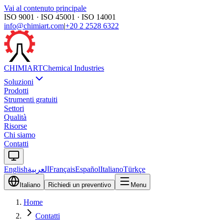
Vai al contenuto principale
ISO 9001 · ISO 45001 · ISO 14001
info@chimiart.com
|
+20 2 2528 6322
CHIMI
ART
Chemical Industries
Soluzioni
Prodotti
Strumenti gratuiti
Settori
Qualità
Risorse
Chi siamo
Contatti
English
العربية
Français
Español
Italiano
Türkçe
Italiano
Richiedi un preventivo
Menu
Home
Contatti