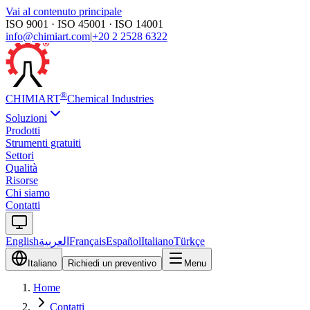
Vai al contenuto principale
ISO 9001 · ISO 45001 · ISO 14001
info@chimiart.com
|
+20 2 2528 6322
®
CHIMI
ART
Chemical Industries
Soluzioni
Prodotti
Strumenti gratuiti
Settori
Qualità
Risorse
Chi siamo
Contatti
English
العربية
Français
Español
Italiano
Türkçe
Italiano
Richiedi un preventivo
Menu
Home
Contatti