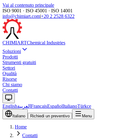
Vai al contenuto principale
ISO 9001 · ISO 45001 · ISO 14001
info@chimiart.com
|
+20 2 2528 6322
CHIMI
ART
Chemical Industries
Soluzioni
Prodotti
Strumenti gratuiti
Settori
Qualità
Risorse
Chi siamo
Contatti
English
العربية
Français
Español
Italiano
Türkçe
Italiano
Richiedi un preventivo
Menu
Home
Contatti