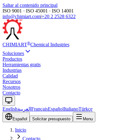
Saltar al contenido principal
ISO 9001 · ISO 45001 · ISO 14001
info@chimiart.com
|
+20 2 2528 6322
®
CHIMI
ART
Chemical Industries
Soluciones
Productos
Herramientas gratis
Industrias
Calidad
Recursos
Nosotros
Contacto
English
العربية
Français
Español
Italiano
Türkçe
Español
Solicitar presupuesto
Menu
Inicio
Contacto